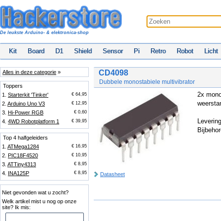
De leukste Arduino- & elektronica-shop
Kit
Board
D1
Shield
Sensor
Pi
Retro
Robot
Licht
CD4098
Alles in deze categorie
»
Dubbele monostabiele multivibrator
Toppers
2x mono
1.
Starterkit 'Tinker'
€ 64,95
weerstan
2.
Arduino Uno V3
€ 12,95
3.
Hi-Power RGB
€ 0,60
Leverin
4.
4WD Robotplatform 1
€ 39,95
Bijbeho
Top 4 halfgeleiders
1.
ATMega1284
€ 16,95
2.
PIC18F4520
€ 10,95
3.
ATTiny4313
€ 8,95
4.
INA125P
€ 8,95
Datasheet
Niet gevonden wat u zocht?
Welk artikel mist u nog op onze
site? Ik mis: