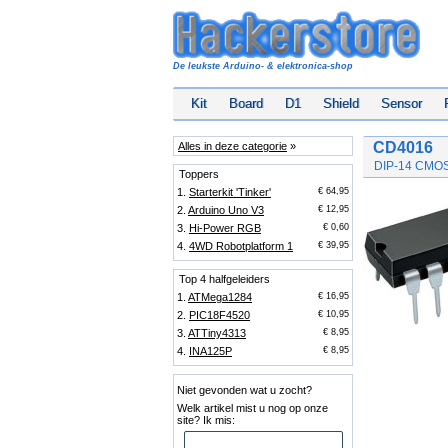
De leukste Arduino- & elektronica-shop
Kit
Board
D1
Shield
Sensor
CD4016
Alles in deze categorie
»
DIP-14 CMOS 
Toppers
1.
Starterkit 'Tinker'
€ 64,95
2.
Arduino Uno V3
€ 12,95
3.
Hi-Power RGB
€ 0,60
4.
4WD Robotplatform 1
€ 39,95
Top 4 halfgeleiders
1.
ATMega1284
€ 16,95
2.
PIC18F4520
€ 10,95
3.
ATTiny4313
€ 8,95
4.
INA125P
€ 8,95
Niet gevonden wat u zocht?
Welk artikel mist u nog op onze
site? Ik mis: