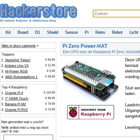
De leukste Arduino- & elektronica-shop
Kit
Board
D1
Shield
Sensor
Pi
Retro
Robot
Licht
Pi Zero Power-HAT
Alles in deze categorie
»
Een UPS voor de Raspberry Pi Zero, inclusie
Toppers
Deze UPS
1.
Starterkit 'Tinker'
€ 64,95
bestaat
2.
Arduino Uno V3
€ 12,95
elektron
3.
Hi-Power RGB
€ 0,60
voeding
4.
4WD Robotplatform 1
€ 39,95
Top 4 Raspberry
Sluit e
1.
Orange Pi 4
€ 124,90
laden.
2.
7'' HDMI Touch
€ 89,95
3.
Banana Pi M2
€ 79,95
Laadstr
4.
Orange Pi RV2
€ 74,95
Uitgangs
aangelot
Niet gevonden wat u zocht?
Leverin
Welk artikel mist u nog op onze
site? Ik mis: