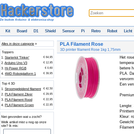
De leukste Arduino- & elektronica-shop
Kit
Board
D1
Shield
Sensor
Pi
Retro
Robot
Licht
PLA Filament Rose
Alles in deze categorie
»
3D printer filament Rose 1kg 1,75mm
Toppers
Het ros
1.
Starterkit 'Tinker'
€ 64,95
temperat
2.
Arduino Uno V3
€ 12,95
betere h
3.
Hi-Power RGB
€ 0,60
PLA. Daa
4.
4WD Robotplatform 1
€ 39,95
vervormt
Top 4 3D
Een verw
1.
Stroomgeleidend filament
€ 42,50
2.
PLA Filament Zilver
€ 29,95
Premium
3.
PLA Filament Rood
€ 22,95
4.
PLA Filament Groen
€ 22,95
Lengte:
Printtem
Kleur: 
Niet gevonden wat u zocht?
Gewicht
Welk artikel mist u nog op onze
site? Ik mis:
Filamen