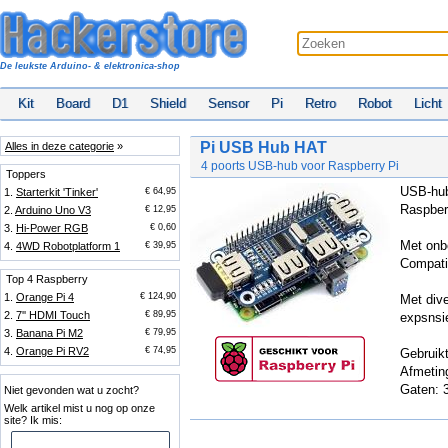
De leukste Arduino- & elektronica-shop
Kit
Board
D1
Shield
Sensor
Pi
Retro
Robot
Licht
Pi USB Hub HAT
Alles in deze categorie
»
4 poorts USB-hub voor Raspberry Pi
Toppers
USB-hub
1.
Starterkit 'Tinker'
€ 64,95
Raspberr
2.
Arduino Uno V3
€ 12,95
3.
Hi-Power RGB
€ 0,60
Met onb
4.
4WD Robotplatform 1
€ 39,95
Compati
Top 4 Raspberry
1.
Orange Pi 4
€ 124,90
Met div
2.
7'' HDMI Touch
€ 89,95
expsnsie
3.
Banana Pi M2
€ 79,95
4.
Orange Pi RV2
€ 74,95
Gebruik
Afmetin
Gaten: 
Niet gevonden wat u zocht?
Welk artikel mist u nog op onze
site? Ik mis: