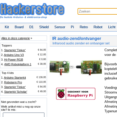
De leukste Arduino- & elektronica-shop
Kit
Board
D1
Shield
Sensor
Pi
Retro
Robot
Licht
IR audio-zend/ontvanger
Alles in deze categorie
»
Infrarood audio zender en ontvanger set
Toppers
Complete
1.
Starterkit 'Tinker'
€ 64,95
voor de 
2.
Arduino Uno V3
€ 12,95
3.
Hi-Power RGB
€ 0,60
Bijvoorb
4.
4WD Robotplatform 1
€ 39,95
koptelef
Top 4 kits
inclusie
1.
Arduino Starterkit
€ 139,95
gebruike
2.
Robotarm Pro
€ 110,95
3.
Starterkit 'Tinker'
€ 64,95
Voeding
4.
Starterkit 'Scholar'
€ 49,00
Stroomv
Uitgang
Afmetin
Niet gevonden wat u zocht?
Afmetin
Welk artikel mist u nog op onze
site? Ik mis:
Typenum