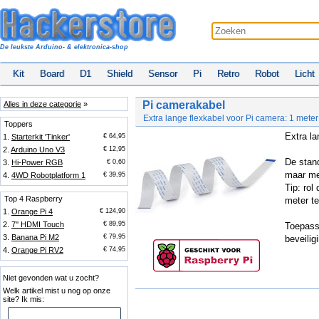
De leukste Arduino- & elektronica-shop
Kit
Board
D1
Shield
Sensor
Pi
Retro
Robot
Licht
Pi camerakabel
Alles in deze categorie
»
Extra lange flexkabel voor Pi camera: 1 meter
Toppers
Extra l
1.
Starterkit 'Tinker'
€ 64,95
2.
Arduino Uno V3
€ 12,95
De stan
3.
Hi-Power RGB
€ 0,60
maar me
4.
4WD Robotplatform 1
€ 39,95
Tip: rol
Top 4 Raspberry
meter t
1.
Orange Pi 4
€ 124,90
2.
7'' HDMI Touch
€ 89,95
Toepass
3.
Banana Pi M2
€ 79,95
beveilig
4.
Orange Pi RV2
€ 74,95
Niet gevonden wat u zocht?
Welk artikel mist u nog op onze
site? Ik mis: