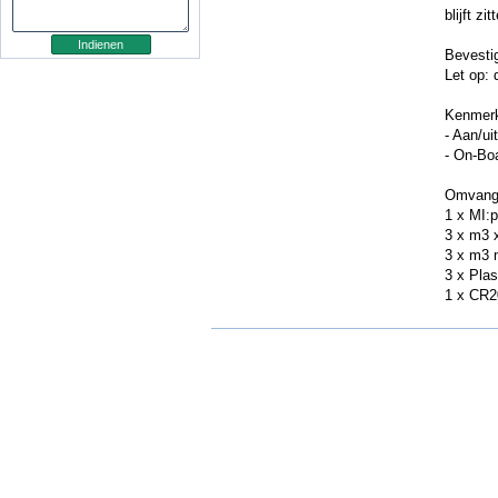
blijft zit
Bevestig
Let op:
Kenmer
- Aan/ui
- On-Bo
Omvang 
1 x MI:
3 x m3 
3 x m3 
3 x Plas
1 x CR2