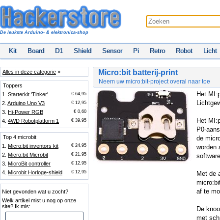
De leukste Arduino- & elektronica-shop
Kit
Board
D1
Shield
Sensor
Pi
Retro
Robot
Licht
Micro:bit batterij-print
Alles in deze categorie
»
Neem uw micro:bit-project overal naar toe
Toppers
Het MI:
1.
Starterkit 'Tinker'
€ 64,95
Lichtge
2.
Arduino Uno V3
€ 12,95
3.
Hi-Power RGB
€ 0,60
Het MI:
4.
4WD Robotplatform 1
€ 39,95
P0-aans
Top 4 microbit
de micr
1.
Micro:bit inventors kit
€ 24,95
worden a
2.
Micro:bit Microbit
€ 21,95
software
3.
MicroBit controller
€ 12,95
4.
Microbit Horloge-shield
€ 12,95
Met de 
micro:bi
af te mo
Niet gevonden wat u zocht?
Welk artikel mist u nog op onze
site? Ik mis:
De knoop
met schr