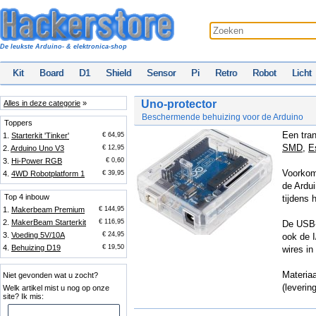
De leukste Arduino- & elektronica-shop
Kit
Board
D1
Shield
Sensor
Pi
Retro
Robot
Licht
Uno-protector
Alles in deze categorie
»
Beschermende behuizing voor de Arduino
Toppers
Een tran
1.
Starterkit 'Tinker'
€ 64,95
SMD
,
E
2.
Arduino Uno V3
€ 12,95
3.
Hi-Power RGB
€ 0,60
Voorkom
4.
4WD Robotplatform 1
€ 39,95
de Ardu
Top 4 inbouw
tijdens 
1.
Makerbeam Premium
€ 144,95
2.
MakerBeam Starterkit
€ 116,95
De USB- 
3.
Voeding 5V/10A
€ 24,95
ook de I
4.
Behuizing D19
€ 19,50
wires in
Materia
Niet gevonden wat u zocht?
(leverin
Welk artikel mist u nog op onze
site? Ik mis: