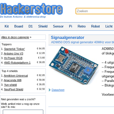
De leukste Arduino- & elektronica-shop
Kit
Board
D1
Shield
Sensor
Pi
Retro
Robot
Licht
Signaalgenerator
Alles in deze categorie
»
AD9850 DDS signal generator 40MHz voor bl
Toppers
AD9850 
1.
Starterkit 'Tinker'
€ 64,95
of blokg
2.
Arduino Uno V3
€ 12,95
3.
Hi-Power RGB
€ 0,60
– 4 uitg
4.
4WD Robotplatform 1
€ 39,95
– Frequ
Top 4 shields
– Freque
1.
Annikken Universal
€ 82,95
uitgang
2.
Anaconda Wifi
€ 59,90
– Parall
3.
Yun-shield
€ 39,95
– Blokgo
4.
NeoPixel Shield
€ 32,50
Datasheet
Voorbee
Niet gevonden wat u zocht?
Welk artikel mist u nog op onze
site? Ik mis: