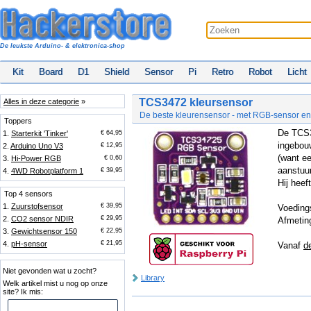
De leukste Arduino- & elektronica-shop
Kit
Board
D1
Shield
Sensor
Pi
Retro
Robot
Licht
TCS3472 kleursensor
Alles in deze categorie
»
De beste kleurensensor - met RGB-sensor en 
Toppers
De TCS3
1.
Starterkit 'Tinker'
€ 64,95
ingebouw
2.
Arduino Uno V3
€ 12,95
(want ee
3.
Hi-Power RGB
€ 0,60
aanstuu
4.
4WD Robotplatform 1
€ 39,95
Hij heef
Top 4 sensors
1.
Zuurstofsensor
€ 39,95
Voeding
2.
CO2 sensor NDIR
€ 29,95
Afmetin
3.
Gewichtsensor 150
€ 22,95
4.
pH-sensor
€ 21,95
Vanaf
d
Niet gevonden wat u zocht?
Library
Welk artikel mist u nog op onze
site? Ik mis: