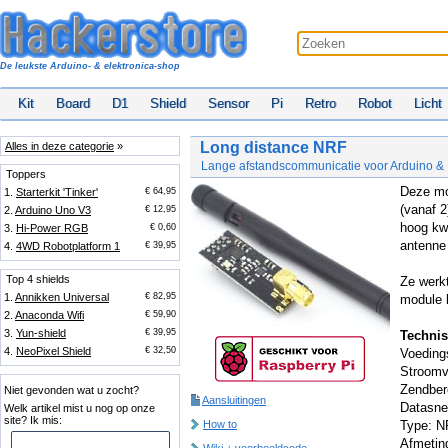
De leukste Arduino- & elektronica-shop
Kit
Board
D1
Shield
Sensor
Pi
Retro
Robot
Licht
Long distance NRF
Alles in deze categorie
»
Lange afstandscommunicatie voor Arduino & 
Toppers
Deze mo
1.
Starterkit 'Tinker'
€ 64,95
(vanaf 2
2.
Arduino Uno V3
€ 12,95
hoog kwa
3.
Hi-Power RGB
€ 0,60
antenne 
4.
4WD Robotplatform 1
€ 39,95
Top 4 shields
Ze werkt
1.
Annikken Universal
€ 82,95
module 
2.
Anaconda Wifi
€ 59,90
3.
Yun-shield
€ 39,95
Technis
4.
NeoPixel Shield
€ 32,50
Voeding
Stroomv
Zendbere
Niet gevonden wat u zocht?
Aansluitingen
Datasne
Welk artikel mist u nog op onze
site? Ik mis:
How to
Type: 
Afmetin