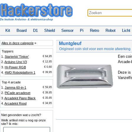
De leukste Arduino- & elektronica-shop
Kit
Board
D1
Shield
Sensor
Pi
Retro
Robot
Licht
Muntgleuf
Alles in deze categorie
»
Origineel coin slot voor een mooie afwerking
Toppers
Een coin
1.
Starterkit 'Tinker'
€ 64,95
Arcade-
2.
Arduino Uno V3
€ 12,95
3.
Hi-Power RGB
€ 0,60
Deze is 
4.
4WD Robotplatform 1
€ 39,95
Vanzelf
Top 4 arcade
1.
Jamma 60-in-1
€ 59,95
2.
PiCade arcadeset
€ 39,95
3.
Arcadekit Piano Black
€ 35,95
4.
Arcadekit Rood
€ 34,95
Niet gevonden wat u zocht?
Welk artikel mist u nog op onze
site? Ik mis: