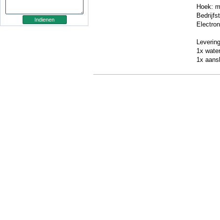
Hoek: m
Bedrijfs
Electro
Levering
1x wate
1x aansl