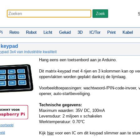
S
Pi
Retro
Robot
Licht
Geluid
3D
IC/Tor
Print
Kabel
 keypad
ad 3x4 van industriële kwaliteit
Hang eens een toetsenbord aan je Arduino.
Dit matrix-keypad met 4 rijen en 3 kolommen kan op ve
oppervlakten worden geplakt dankzij de lijmlaag.
Voorbeeldtoepassingen: wachtwoord-/PIN-code-invoer, 
opener, auto-startbeveiliging.
Technische gegevens:
Maximum waarden: 35V DC, 100mA
Levensduur: 2 miljoen x schakelen
Werktemperatuur: 0.70°C
oorbeeld
eeld
Kijk
hier
voor een IC om dit keypad slimmer aan te stur