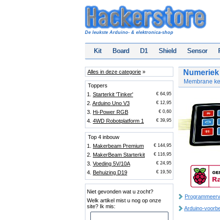
De leukste Arduino- & elektronica-shop
Kit
Board
D1
Shield
Sensor
Numeriek
Alles in deze categorie
»
Membrane keyp
Toppers
1.
Starterkit 'Tinker'
€ 64,95
2.
Arduino Uno V3
€ 12,95
3.
Hi-Power RGB
€ 0,60
4.
4WD Robotplatform 1
€ 39,95
Top 4 inbouw
1.
Makerbeam Premium
€ 144,95
2.
MakerBeam Starterkit
€ 116,95
3.
Voeding 5V/10A
€ 24,95
4.
Behuizing D19
€ 19,50
Niet gevonden wat u zocht?
Programmeerv
Welk artikel mist u nog op onze
site? Ik mis:
Arduino-voorb