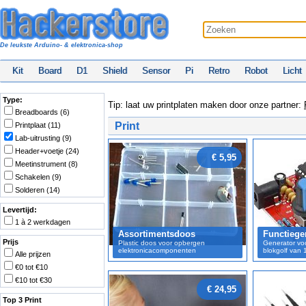
De leukste Arduino- & elektronica-shop
Kit
Board
D1
Shield
Sensor
Pi
Retro
Robot
Licht
Type:
Tip: laat uw printplaten maken door onze partner:
Breadboards (6)
Print
Printplaat (11)
Lab-uitrusting (9)
Header+voetje (24)
€ 5,95
Meetinstrument (8)
Schakelen (9)
Solderen (14)
Levertijd:
1 à 2 werkdagen
Assortimentsdoos
Functiege
Prijs
Plastic doos voor opbergen
Generator voo
elektronicacomponenten
blokgolf van 
Alle prijzen
€0 tot €10
€10 tot €30
€ 24,95
Top 3 Print