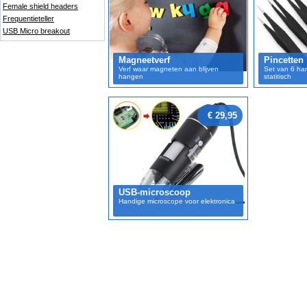
Female shield headers
Frequentieteller
USB Micro breakout
Magneetverf
Pincetten
Verf waar magneten aan blijven
Set van 6 han
hangen
statitisch
€ 29,95
USB-microscoop
Handige microscope voor elektronica