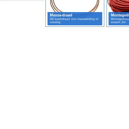
Massa-draad
Montaged
Dik koperdraad voor massaleiding of
Montagedraad
voeding
soepel, 2m