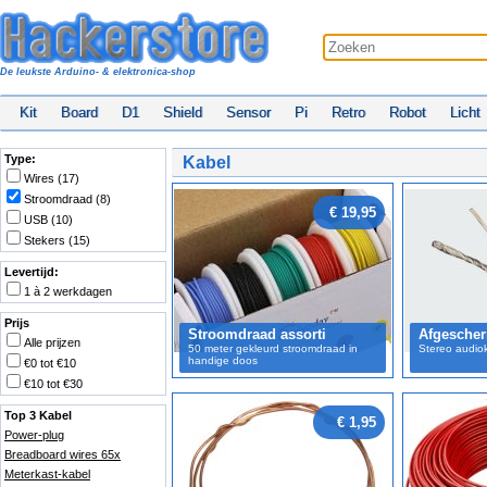
De leukste Arduino- & elektronica-shop
Kit
Board
D1
Shield
Sensor
Pi
Retro
Robot
Licht
Type:
Kabel
Wires (17)
Stroomdraad (8)
€ 19,95
USB (10)
Stekers (15)
Levertijd:
1 à 2 werkdagen
Prijs
Stroomdraad assorti
Afgescher
Alle prijzen
50 meter gekleurd stroomdraad in
Stereo audio
handige doos
€0 tot €10
€10 tot €30
Top 3 Kabel
€ 1,95
Power-plug
Breadboard wires 65x
Meterkast-kabel